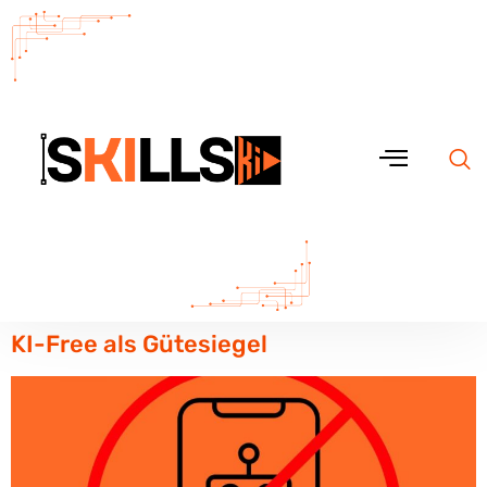
KI-Free als Gütesiegel