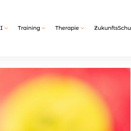
I
Training
Therapie
ZukunftsSchu