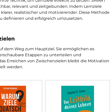
rte Technik, um Lernziele effektiv zu setzen. SMART
eichbar, relevant und zeitgebunden. Indem Lernziele
e klarer, realistischer und motivierender. Diese Methode
e zu definieren und erfolgreich umzusetzen.
zielen
auf dem Weg zum Hauptziel. Sie ermöglichen es
berschaubare Etappen zu unterteilen und
 das Erreichen von Zwischenzielen bleibt die Motivation
ielt werden.