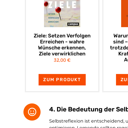
Ziele: Setzen Verfolgen
Warum
Erreichen - wahre
sind –
Wünsche erkennen,
trotzde
Ziele verwirklichen
Kra
A
32,00 €
ZUM PRODUKT
ZU
4. Die Bedeutung der Sel
Selbstreflexion ist entscheidend,
optimieren. Lernende sollten regel