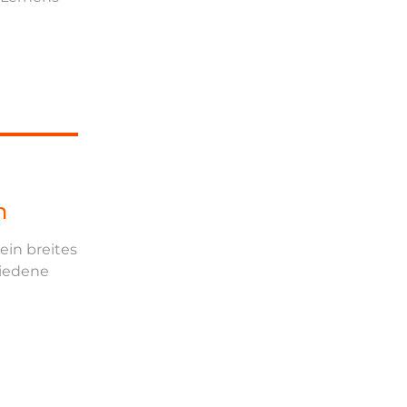
n
 ein breites
hiedene