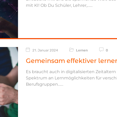
mit KI! Ob Du Schüler, Lehrer,…
21. Januar 2024
Lernen
0
Gemeinsam effektiver lerne
Es braucht auch in digitalisierten Zeitaltern
Spektrum an Lernmöglichkeiten für versc
Berufsgruppen…