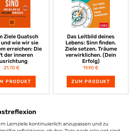
 Ziele Quatsch
Das Leitbild deines
 und wie wir sie
Lebens: Sinn finden.
m erreichen: Die
Ziele setzen. Träume
ft der inneren
verwirklichen. (Dein
usrichtung
Erfolg)
21,70 €
19,90 €
M PRODUKT
ZUM PRODUKT
bstreflexion
 um Lernziele kontinuierlich anzupassen und zu
mäßig reflektieren, ob ihre Ziele noch relevant sind